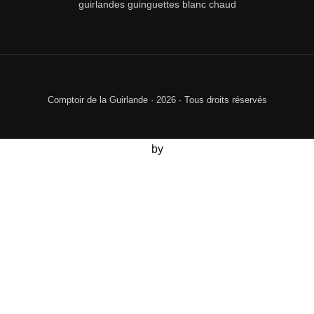
guirlandes guinguettes blanc chaud
by